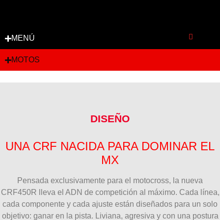
MENÚ
MOTOS
DISEÑO
UNA CRF NACIDA PARA DOMINAR EL
MX
Pensada exclusivamente para el motocross, la nueva
CRF450R lleva el ADN de competición al máximo. Cada línea,
cada componente y cada ajuste están diseñados para un solo
objetivo: ganar en la pista. Liviana, agresiva y con una postura