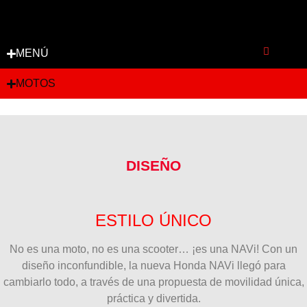
MENÚ
MOTOS
DISEÑO
ESTILO ÚNICO
No es una moto, no es una scooter… ¡es una NAVi! Con un
diseño inconfundible, la nueva Honda NAVi llegó para
cambiarlo todo, a través de una propuesta de movilidad única,
práctica y divertida.